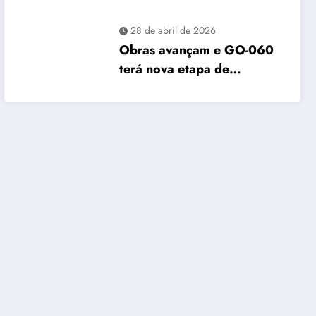
maio e Vapt Vupt reforça
alerta em Goiás
28 de abril de 2026
Obras avançam e GO-060
terá nova etapa de
restauração no sentido
Goiânia–Trindade a partir
de maio