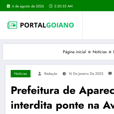
Pular
6 de agosto de 2026
2:20:36 AM
para
o
conteúdo
Página inicial
Notícias
Notícias
Redação
16 De Janeiro De 2025
Prefeitura de Apare
interdita ponte na A