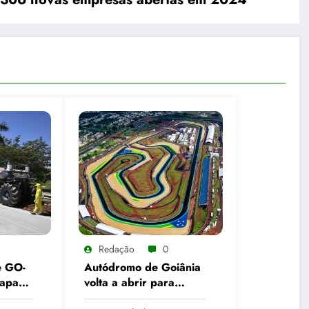
Redação
0
e GO-
Autódromo de Goiânia
tapa
volta a abrir para
o
ciclismo após reforma