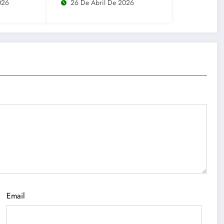
de R$ 250 milhões
026
26 De Abril De 2026
r de
Email