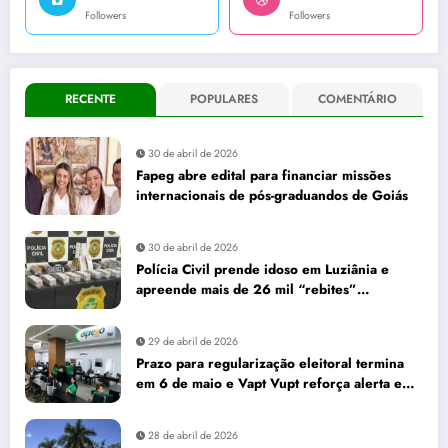
Followers
Followers
RECENTE
POPULARES
COMENTÁRIO
30 de abril de 2026
Fapeg abre edital para financiar missões
internacionais de pós-graduandos de Goiás
30 de abril de 2026
Polícia Civil prende idoso em Luziânia e
apreende mais de 26 mil “rebites”
destinados a caminhoneiros
29 de abril de 2026
Prazo para regularização eleitoral termina
em 6 de maio e Vapt Vupt reforça alerta em
Goiás
28 de abril de 2026