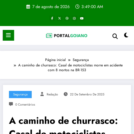
Pular
7 de agosto de 2026
3:49:01 AM
para
o
conteúdo
Página inicial
Segurança
A caminho de churrasco: Casal de motociclistas morre em acidente
com 8 mortos na BR-153
Segurança
Redação
22 De Setembro De 2025
0 Comentários
A caminho de churrasco:
Casal de motociclistas