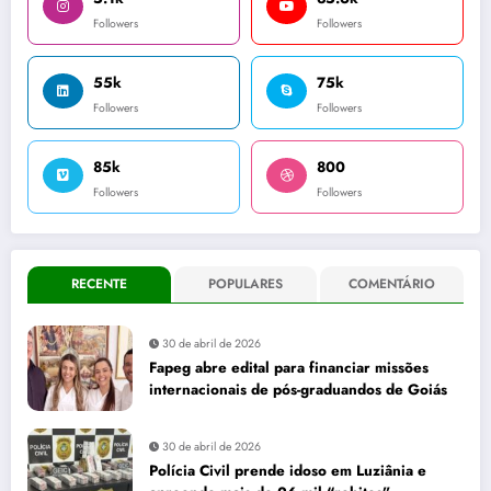
Followers
Followers
55k
75k
Followers
Followers
85k
800
Followers
Followers
RECENTE
POPULARES
COMENTÁRIO
30 de abril de 2026
Fapeg abre edital para financiar missões
internacionais de pós-graduandos de Goiás
30 de abril de 2026
Polícia Civil prende idoso em Luziânia e