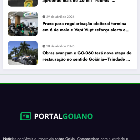
apreende mais de 26 mil “rebites”
destinados a caminhoneiros
29 de abril de 2026
Prazo para regularização eleitoral termina
em 6 de maio e Vapt Vupt reforça alerta em
Goiás
28 de abril de 2026
Obras avançam e GO-060 terá nova etapa de
restauração no sentido Goiânia–Trindade a
partir de maio
Notícias confiáveis e imparciais sobre Goiás. Compromisso com a verdade e