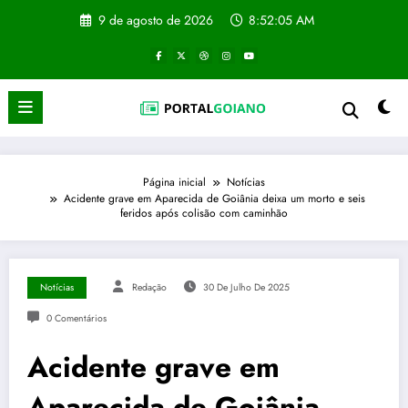
Pular
9 de agosto de 2026
8:52:06 AM
para
o
conteúdo
Página inicial
Notícias
Acidente grave em Aparecida de Goiânia deixa um morto e seis
feridos após colisão com caminhão
Notícias
Redação
30 De Julho De 2025
0 Comentários
Acidente grave em
Aparecida de Goiânia