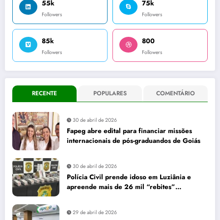
55k
75k
Followers
Followers
85k
800
Followers
Followers
RECENTE
POPULARES
COMENTÁRIO
30 de abril de 2026
Fapeg abre edital para financiar missões
internacionais de pós-graduandos de Goiás
30 de abril de 2026
Polícia Civil prende idoso em Luziânia e
apreende mais de 26 mil “rebites”
destinados a caminhoneiros
29 de abril de 2026