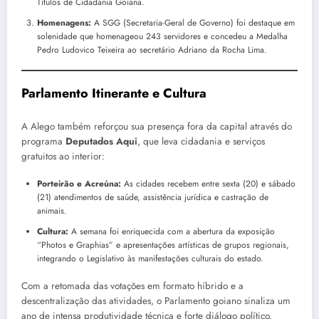
Títulos de Cidadania Goiana.
Homenagens:
A SGG (Secretaria-Geral de Governo) foi destaque em
solenidade que homenageou 243 servidores e concedeu a Medalha
Pedro Ludovico Teixeira ao secretário Adriano da Rocha Lima.
Parlamento Itinerante e Cultura
A Alego também reforçou sua presença fora da capital através do
programa
Deputados Aqui
, que leva cidadania e serviços
gratuitos ao interior:
Porteirão e Acreúna:
As cidades recebem entre sexta (20) e sábado
(21) atendimentos de saúde, assistência jurídica e castração de
animais.
Cultura:
A semana foi enriquecida com a abertura da exposição
“Photos e Graphias” e apresentações artísticas de grupos regionais,
integrando o Legislativo às manifestações culturais do estado.
Com a retomada das votações em formato híbrido e a
descentralização das atividades, o Parlamento goiano sinaliza um
ano de intensa produtividade técnica e forte diálogo político.