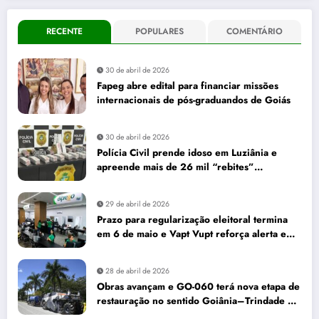
RECENTE
POPULARES
COMENTÁRIO
30 de abril de 2026
Fapeg abre edital para financiar missões
internacionais de pós-graduandos de Goiás
30 de abril de 2026
Polícia Civil prende idoso em Luziânia e
apreende mais de 26 mil “rebites”
destinados a caminhoneiros
29 de abril de 2026
Prazo para regularização eleitoral termina
em 6 de maio e Vapt Vupt reforça alerta em
Goiás
28 de abril de 2026
Obras avançam e GO-060 terá nova etapa de
restauração no sentido Goiânia–Trindade a
partir de maio