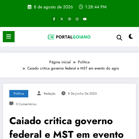
Pular
8 de agosto de 2026
1:28:45 PM
para
o
conteúdo
Página inicial
Política
Caiado critica governo federal e MST em evento do agro
Política
Redação
8 De Junho De 2025
0 Comentários
Caiado critica governo
federal e MST em evento