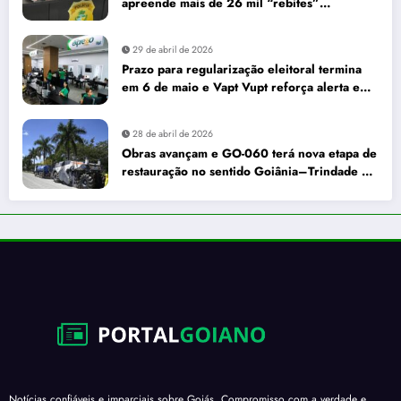
apreende mais de 26 mil “rebites”
destinados a caminhoneiros
29 de abril de 2026
Prazo para regularização eleitoral termina
em 6 de maio e Vapt Vupt reforça alerta em
Goiás
28 de abril de 2026
Obras avançam e GO-060 terá nova etapa de
restauração no sentido Goiânia–Trindade a
partir de maio
Notícias confiáveis e imparciais sobre Goiás. Compromisso com a verdade e