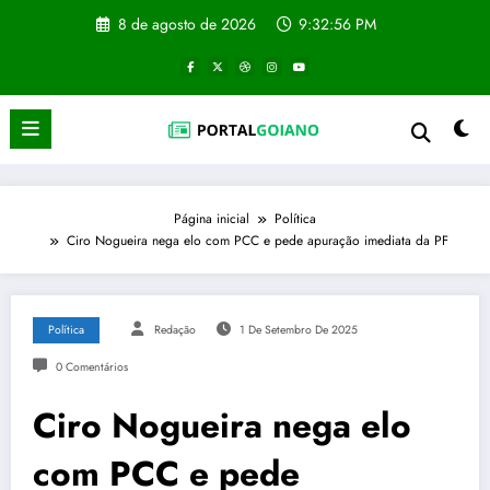
Pular
8 de agosto de 2026
9:32:57 PM
para
o
conteúdo
Página inicial
Política
Ciro Nogueira nega elo com PCC e pede apuração imediata da PF
Política
Redação
1 De Setembro De 2025
0 Comentários
Ciro Nogueira nega elo
com PCC e pede