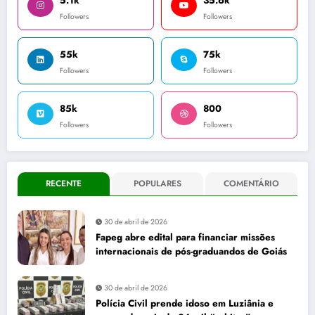
5.1k
35.6k
Followers
Followers
55k
75k
Followers
Followers
85k
800
Followers
Followers
RECENTE
POPULARES
COMENTÁRIO
30 de abril de 2026
Fapeg abre edital para financiar missões
internacionais de pós-graduandos de Goiás
30 de abril de 2026
Polícia Civil prende idoso em Luziânia e