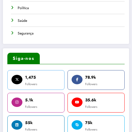
Política
Saúde
Segurança
Siga-nos
1,475
78.9k
Followers
Followers
5.1k
35.6k
Followers
Followers
55k
75k
Followers
Followers