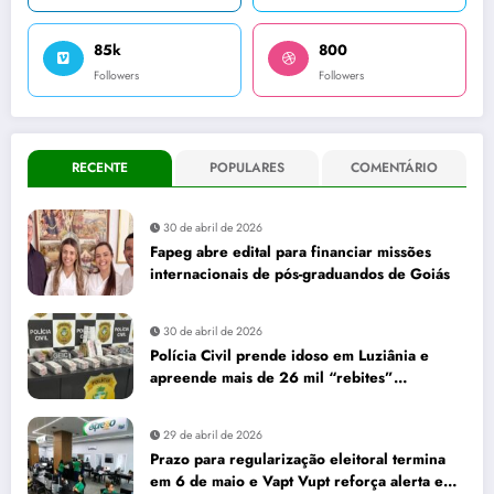
85k
800
Followers
Followers
RECENTE
POPULARES
COMENTÁRIO
30 de abril de 2026
Fapeg abre edital para financiar missões
internacionais de pós-graduandos de Goiás
30 de abril de 2026
Polícia Civil prende idoso em Luziânia e
apreende mais de 26 mil “rebites”
destinados a caminhoneiros
29 de abril de 2026
Prazo para regularização eleitoral termina
em 6 de maio e Vapt Vupt reforça alerta em