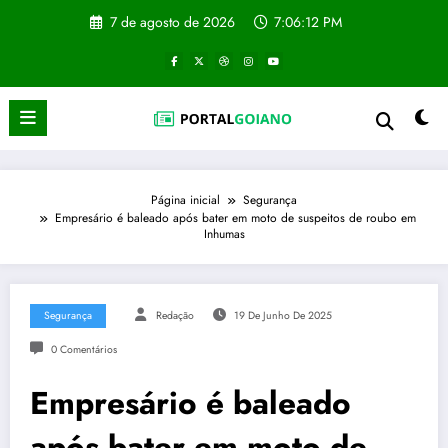
Pular
7 de agosto de 2026
7:06:13 PM
para
o
conteúdo
Página inicial
Segurança
Empresário é baleado após bater em moto de suspeitos de roubo em
Inhumas
Segurança
Redação
19 De Junho De 2025
0 Comentários
Empresário é baleado
após bater em moto de