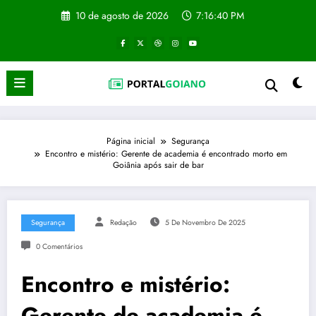
Pular
10 de agosto de 2026
7:16:41 PM
para
o
conteúdo
Página inicial
Segurança
Encontro e mistério: Gerente de academia é encontrado morto em
Goiânia após sair de bar
Segurança
Redação
5 De Novembro De 2025
0 Comentários
Encontro e mistério:
Gerente de academia é