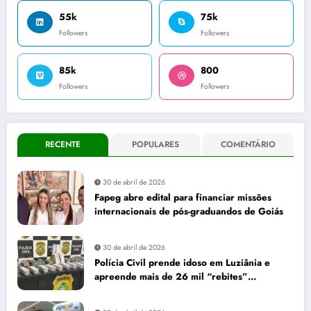
55k
75k
Followers
Followers
85k
800
Followers
Followers
RECENTE
POPULARES
COMENTÁRIO
30 de abril de 2026
Fapeg abre edital para financiar missões
internacionais de pós-graduandos de Goiás
30 de abril de 2026
Polícia Civil prende idoso em Luziânia e
apreende mais de 26 mil “rebites”
destinados a caminhoneiros