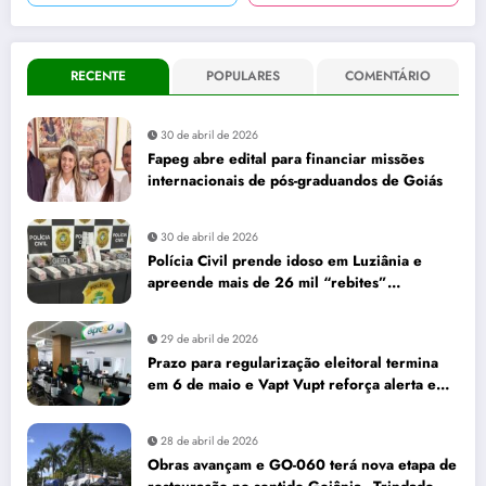
RECENTE
POPULARES
COMENTÁRIO
30 de abril de 2026
Fapeg abre edital para financiar missões
internacionais de pós-graduandos de Goiás
30 de abril de 2026
Polícia Civil prende idoso em Luziânia e
apreende mais de 26 mil “rebites”
destinados a caminhoneiros
29 de abril de 2026
Prazo para regularização eleitoral termina
em 6 de maio e Vapt Vupt reforça alerta em
Goiás
28 de abril de 2026
Obras avançam e GO-060 terá nova etapa de