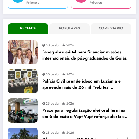
Followers
Followers
RECENTE
POPULARES
COMENTÁRIO
30 de abril de 2026
Fapeg abre edital para financiar missões
internacionais de pós-graduandos de Goiás
30 de abril de 2026
Polícia Civil prende idoso em Luziânia e
apreende mais de 26 mil “rebites”
destinados a caminhoneiros
29 de abril de 2026
Prazo para regularização eleitoral termina
em 6 de maio e Vapt Vupt reforça alerta em
Goiás
28 de abril de 2026