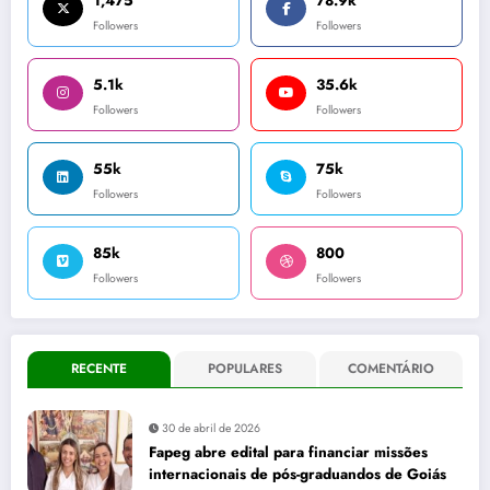
1,475
78.9k
Followers
Followers
5.1k
35.6k
Followers
Followers
55k
75k
Followers
Followers
85k
800
Followers
Followers
RECENTE
POPULARES
COMENTÁRIO
30 de abril de 2026
Fapeg abre edital para financiar missões
internacionais de pós-graduandos de Goiás