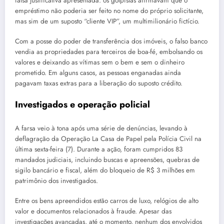
falsa justificativa apresentada: os golpistas afirmavam que o
empréstimo não poderia ser feito no nome do próprio solicitante,
mas sim de um suposto “cliente VIP”, um multimilionário fictício.
Com a posse do poder de transferência dos imóveis, o falso banco
vendia as propriedades para terceiros de boa-fé, embolsando os
valores e deixando as vítimas sem o bem e sem o dinheiro
prometido. Em alguns casos, as pessoas enganadas ainda
pagavam taxas extras para a liberação do suposto crédito.
Investigados e operação policial
A farsa veio à tona após uma série de denúncias, levando à
deflagração da Operação La Casa de Papel pela Polícia Civil na
última sexta-feira (7). Durante a ação, foram cumpridos 83
mandados judiciais, incluindo buscas e apreensões, quebras de
sigilo bancário e fiscal, além do bloqueio de R$ 3 milhões em
patrimônio dos investigados.
Entre os bens apreendidos estão carros de luxo, relógios de alto
valor e documentos relacionados à fraude. Apesar das
investigações avançadas, até o momento, nenhum dos envolvidos