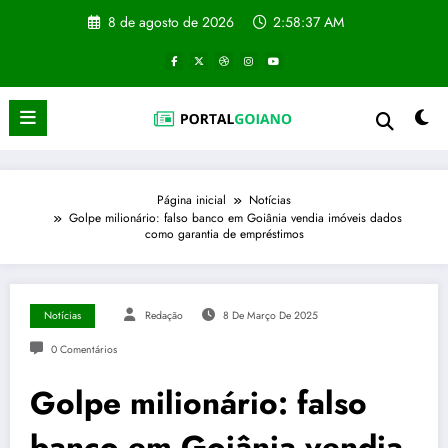
Pular
8 de agosto de 2026
2:58:38 AM
para
o
conteúdo
Página inicial
Notícias
Golpe milionário: falso banco em Goiânia vendia imóveis dados
como garantia de empréstimos
Notícias
Redação
8 De Março De 2025
0 Comentários
Golpe milionário: falso
banco em Goiânia vendia