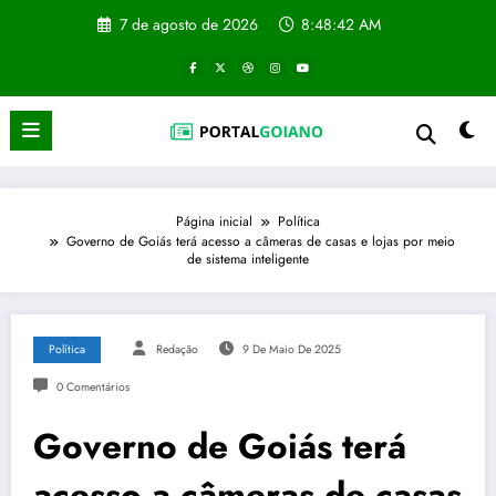
Pular
7 de agosto de 2026
8:48:43 AM
para
o
conteúdo
Página inicial
Política
Governo de Goiás terá acesso a câmeras de casas e lojas por meio
de sistema inteligente
Política
Redação
9 De Maio De 2025
0 Comentários
Governo de Goiás terá
acesso a câmeras de casas