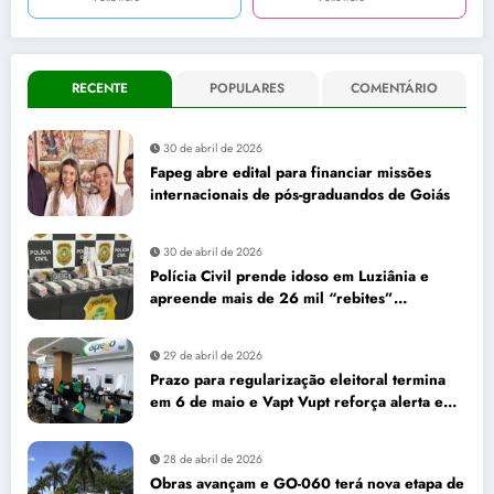
RECENTE
POPULARES
COMENTÁRIO
30 de abril de 2026
Fapeg abre edital para financiar missões
internacionais de pós-graduandos de Goiás
30 de abril de 2026
Polícia Civil prende idoso em Luziânia e
apreende mais de 26 mil “rebites”
destinados a caminhoneiros
29 de abril de 2026
Prazo para regularização eleitoral termina
em 6 de maio e Vapt Vupt reforça alerta em
Goiás
28 de abril de 2026
Obras avançam e GO-060 terá nova etapa de