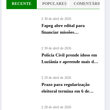
RECENTE
POPULARES
COMENTÁRIO
30 de abril de 2026
Fapeg abre edital para
financiar missões
internacionais de pós-
graduandos de Goiás
30 de abril de 2026
Polícia Civil prende idoso em
Luziânia e apreende mais de
26 mil “rebites” destinados a
caminhoneiros
29 de abril de 2026
Prazo para regularização
eleitoral termina em 6 de
maio e Vapt Vupt reforça
alerta em Goiás
28 de abril de 2026