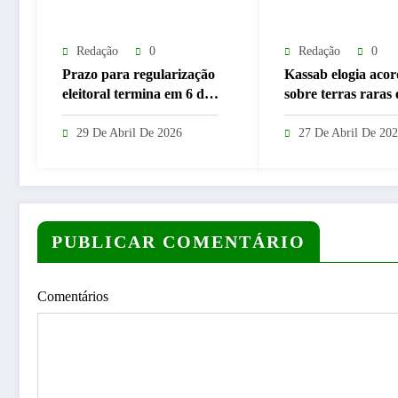
Redação
0
Redação
0
Prazo para regularização
Kassab elogia aco
eleitoral termina em 6 de
sobre terras raras
maio e Vapt Vupt reforça
Goiás e nega
alerta em Goiás
“entreguismo” de 
29 De Abril De 2026
27 De Abril De 20
PUBLICAR COMENTÁRIO
Comentários