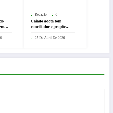
Redação
0
rdo
Caiado adota tom
 em
conciliador e propõe
“filtro” eleitoral entre
Caiado
oposicionistas para 2026
26
25 De Abril De 2026