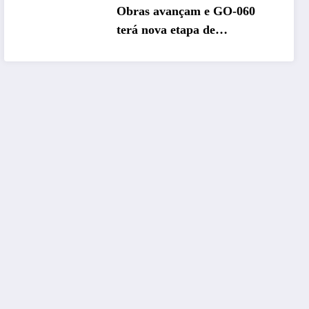
Obras avançam e GO-060
terá nova etapa de
restauração no sentido
Goiânia–Trindade a partir de
maio