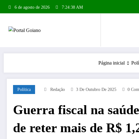
Pular
6 de agosto de 2026
7:24:39 AM
para
o
conteúdo
Página inicial
Polí
Política
Redação
3 De Outubro De 2025
0 Com
Guerra fiscal na saúd
de reter mais de R$ 1,