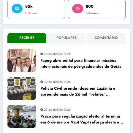
85k
800
Followers
Followers
RECENTE
POPULARES
COMENTÁRIO
30 de abril de 2026
Fapeg abre edital para financiar missões
internacionais de pós-graduandos de Goiás
30 de abril de 2026
Polícia Civil prende idoso em Luziânia e
apreende mais de 26 mil “rebites”
destinados a caminhoneiros
29 de abril de 2026
Prazo para regularização eleitoral termina
em 6 de maio e Vapt Vupt reforça alerta em
Goiás