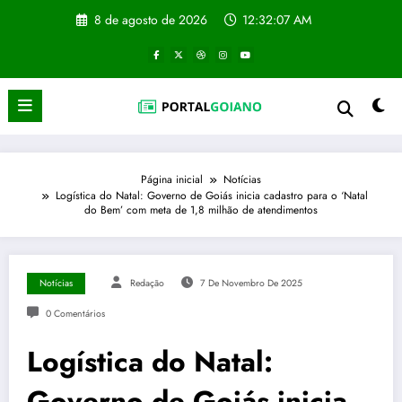
Pular
8 de agosto de 2026
12:32:08 AM
para
o
conteúdo
Página inicial
Notícias
Logística do Natal: Governo de Goiás inicia cadastro para o ‘Natal
do Bem’ com meta de 1,8 milhão de atendimentos
Notícias
Redação
7 De Novembro De 2025
0 Comentários
Logística do Natal:
Governo de Goiás inicia