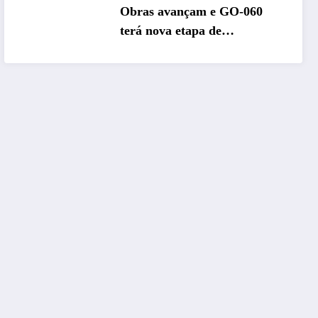
Obras avançam e GO-060
terá nova etapa de
restauração no sentido
Goiânia–Trindade a partir de
maio