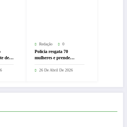
Redação
0
o
Polícia resgata 70
te de
mulheres e prende
a com
suspeitos por clínica
lto
clandestina em Abadia de
26
26 De Abril De 2026
Goiás