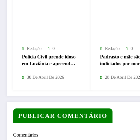
Redação
0
Redação
0
Polícia Civil prende idoso
Padrasto e mãe sã
em Luziânia e apreende
indiciados por mor
mais de 26 mil “rebites”
menina envenenad
destinados a
“chumbinho” em A
30 De Abril De 2026
28 De Abril De 20
caminhoneiros
Horizonte
PUBLICAR COMENTÁRIO
Comentários