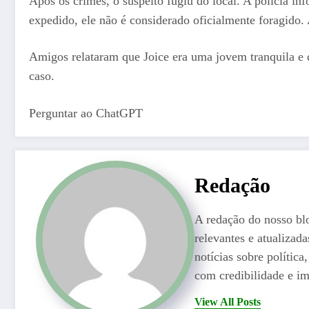
Após os crimes, o suspeito fugiu do local. A polícia 
expedido, ele não é considerado oficialmente foragido.
Amigos relataram que Joice era uma jovem tranquila e d
caso.
Perguntar ao ChatGPT
Redação
A redação do nosso bl
relevantes e atualizad
notícias sobre polític
com credibilidade e im
View All Posts