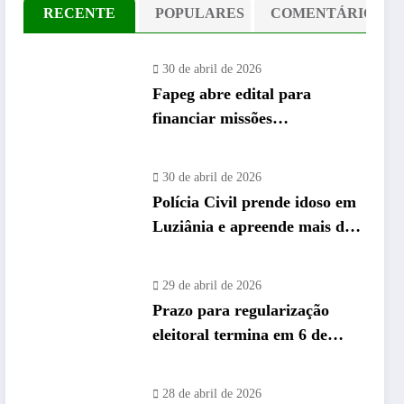
RECENTE
POPULARES
COMENTÁRIO
30 de abril de 2026
Fapeg abre edital para
financiar missões
internacionais de pós-
graduandos de Goiás
30 de abril de 2026
Polícia Civil prende idoso em
Luziânia e apreende mais de
26 mil “rebites” destinados a
caminhoneiros
29 de abril de 2026
Prazo para regularização
eleitoral termina em 6 de
maio e Vapt Vupt reforça
alerta em Goiás
28 de abril de 2026