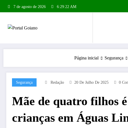
Pular
7 de agosto de 2026
6:29:23 AM
para
o
conteúdo
Página inicial
Segurança
Segurança
Redação
20 De Julho De 2025
0 Com
Mãe de quatro filhos é
crianças em Águas Lin