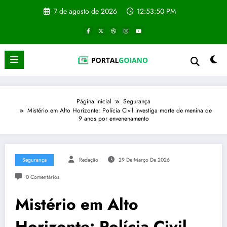
Pular
7 de agosto de 2026
12:53:51 PM
para
o
conteúdo
Página inicial
Segurança
Mistério em Alto Horizonte: Polícia Civil investiga morte de menina de
9 anos por envenenamento
Segurança
Redação
29 De Março De 2026
0 Comentários
Mistério em Alto
Horizonte: Polícia Civil