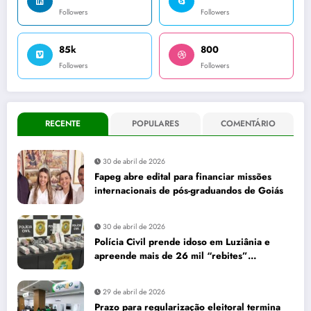
Followers
Followers
85k
800
Followers
Followers
RECENTE
POPULARES
COMENTÁRIO
30 de abril de 2026
Fapeg abre edital para financiar missões
internacionais de pós-graduandos de Goiás
30 de abril de 2026
Polícia Civil prende idoso em Luziânia e
apreende mais de 26 mil “rebites”
destinados a caminhoneiros
29 de abril de 2026
Prazo para regularização eleitoral termina