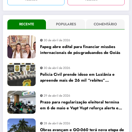
RECENTE
POPULARES
COMENTÁRIO
30 de abril de 2026
Fapeg abre edital para financiar missões
internacionais de pós-graduandos de Goiás
30 de abril de 2026
Polícia Civil prende idoso em Luziânia e
apreende mais de 26 mil “rebites”
destinados a caminhoneiros
29 de abril de 2026
Prazo para regularização eleitoral termina
em 6 de maio e Vapt Vupt reforça alerta em
Goiás
28 de abril de 2026
Obras avançam e GO-060 terá nova etapa de