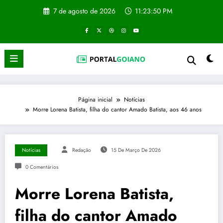
Pular
7 de agosto de 2026
11:23:51 PM
para
o
conteúdo
Página inicial
Notícias
Morre Lorena Batista, filha do cantor Amado Batista, aos 46 anos
Notícias
Redação
15 De Março De 2026
0 Comentários
Morre Lorena Batista,
filha do cantor Amado