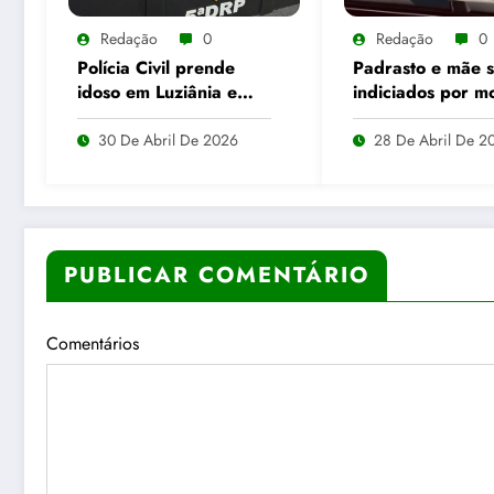
Redação
0
Redação
0
Polícia Civil prende
Padrasto e mãe 
idoso em Luziânia e
indiciados por m
apreende mais de 26
de menina enve
mil “rebites”
com “chumbinho
30 De Abril De 2026
28 De Abril De 2
destinados a
Alto Horizonte
caminhoneiros
PUBLICAR COMENTÁRIO
Comentários