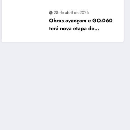
maio e Vapt Vupt reforça
alerta em Goiás
28 de abril de 2026
Obras avançam e GO-060
terá nova etapa de
restauração no sentido
Goiânia–Trindade a partir
de maio