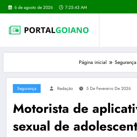
Pular
6 de agosto de 2026
7:25:44 AM
para
o
conteúdo
Página inicial
Segurança
Segurança
Redação
5 De Fevereiro De 2026
Motorista de aplicat
sexual de adolescen