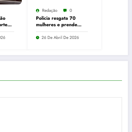
Redação
0
são
Polícia resgata 70
orte
mulheres e prende
nenada
suspeitos por clínica
” em
clandestina em Abadia
026
26 De Abril De 2026
de Goiás