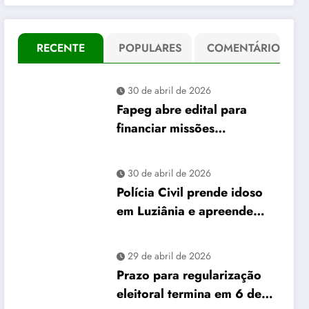
RECENTE
POPULARES
COMENTÁRIO
30 de abril de 2026
Fapeg abre edital para
financiar missões
internacionais de pós-
graduandos de Goiás
30 de abril de 2026
Polícia Civil prende idoso
em Luziânia e apreende
mais de 26 mil “rebites”
destinados a caminhoneiros
29 de abril de 2026
Prazo para regularização
eleitoral termina em 6 de