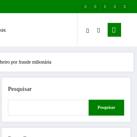
os
iro por fraude milionária
Pesquisar
Pesquisar