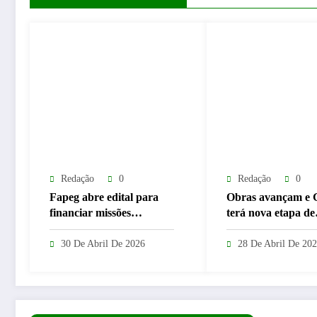
Redação
0
Redação
0
Fapeg abre edital para
Obras avançam e 
financiar missões
terá nova etapa de
internacionais de pós-
restauração no sen
graduandos de Goiás
Goiânia–Trindade
30 De Abril De 2026
28 De Abril De 20
partir de maio