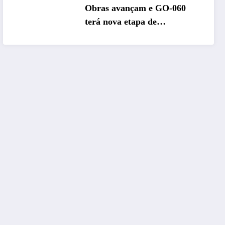
Obras avançam e GO-060
terá nova etapa de
restauração no sentido
Goiânia–Trindade a partir de
maio