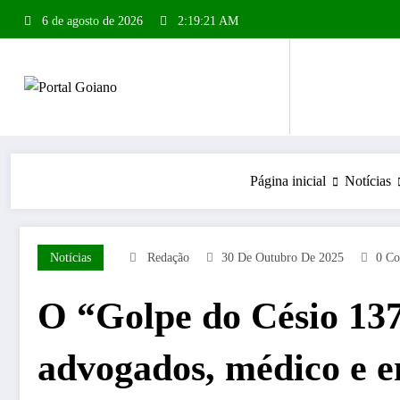
Pular
6 de agosto de 2026
2:19:22 AM
para
o
conteúdo
Página inicial
Notícias
Notícias
Redação
30 De Outubro De 2025
0 Co
O “Golpe do Césio 13
advogados, médico e e