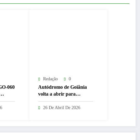
Redação
0
GO-060
Autódromo de Goiânia
volta a abrir para
tido
ciclismo após reforma de
 a
R$ 250 milhões
26
26 De Abril De 2026