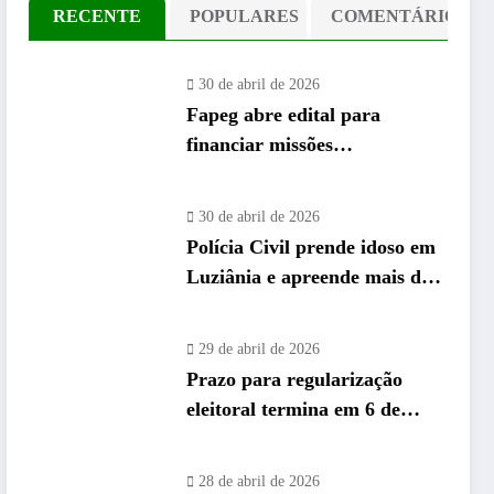
RECENTE
POPULARES
COMENTÁRIO
30 de abril de 2026
Fapeg abre edital para
financiar missões
internacionais de pós-
graduandos de Goiás
30 de abril de 2026
Polícia Civil prende idoso em
Luziânia e apreende mais de
26 mil “rebites” destinados a
caminhoneiros
29 de abril de 2026
Prazo para regularização
eleitoral termina em 6 de
maio e Vapt Vupt reforça
alerta em Goiás
28 de abril de 2026