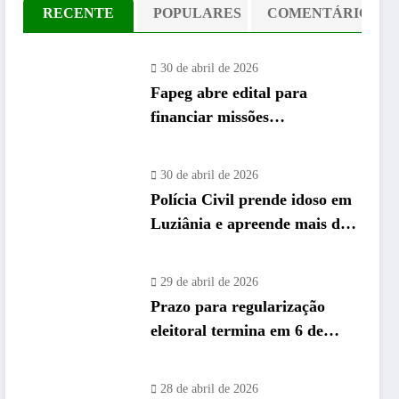
RECENTE
POPULARES
COMENTÁRIO
30 de abril de 2026
Fapeg abre edital para
financiar missões
internacionais de pós-
graduandos de Goiás
30 de abril de 2026
Polícia Civil prende idoso em
Luziânia e apreende mais de
26 mil “rebites” destinados a
caminhoneiros
29 de abril de 2026
Prazo para regularização
eleitoral termina em 6 de
maio e Vapt Vupt reforça
alerta em Goiás
28 de abril de 2026