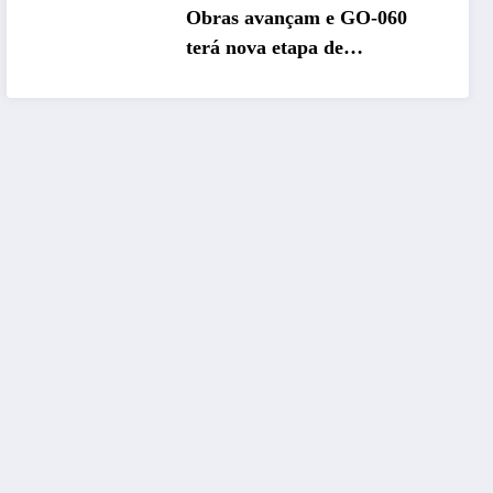
Obras avançam e GO-060
terá nova etapa de
restauração no sentido
Goiânia–Trindade a partir de
maio