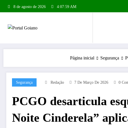
Pular
8 de agosto de 2026
4:08:00 AM
para
o
conteúdo
Página inicial
Segurança
P
Segurança
Redação
7 De Março De 2026
0 Com
PCGO desarticula esq
Noite Cinderela” aplic