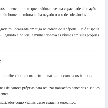
pós um encontro em que a vítima teve sua capacidade de reação
eiro do homem, embora tenha negado o uso de substâncias
gada foi localizada em fuga na cidade de Anápolis. Ela é suspeita
)
. Segundo a polícia, a mulher dopava as vítimas em suas próprias
e
detalhe técnico no crime praticado contra os idosos:
as de cartões próprias para realizar transações bancárias e saques
ientes.
tificados como vítimas desse esquema específico.