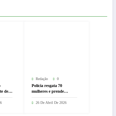
Redação
0
o
Polícia resgata 70
te de
mulheres e prende
a com
suspeitos por clínica
lto
clandestina em Abadia de
26
26 De Abril De 2026
Goiás