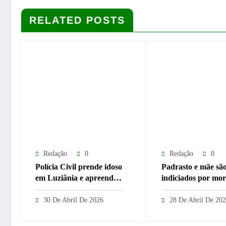
RELATED POSTS
Redação
0
Redação
0
Polícia Civil prende idoso
Padrasto e mãe sã
em Luziânia e apreende
indiciados por mor
mais de 26 mil “rebites”
menina envenenad
destinados a
“chumbinho” em A
30 De Abril De 2026
28 De Abril De 20
caminhoneiros
Horizonte