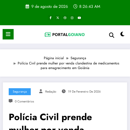
Pular
9 de agosto de 2026
8:26:44 AM
para
o
conteúdo
Página inicial
Segurança
Polícia Civil prende mulher por venda clandestina de medicamentos
para emagrecimento em Goiânia
Segurança
Redação
19 De Fevereiro De 2026
0 Comentários
Polícia Civil prende
mulher por venda