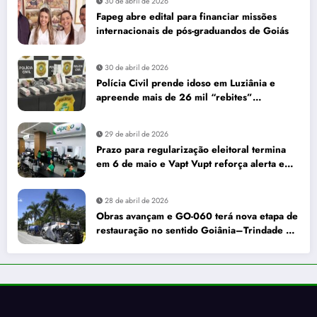
30 de abril de 2026
Fapeg abre edital para financiar missões
internacionais de pós-graduandos de Goiás
30 de abril de 2026
Polícia Civil prende idoso em Luziânia e
apreende mais de 26 mil “rebites”
destinados a caminhoneiros
29 de abril de 2026
Prazo para regularização eleitoral termina
em 6 de maio e Vapt Vupt reforça alerta em
Goiás
28 de abril de 2026
Obras avançam e GO-060 terá nova etapa de
restauração no sentido Goiânia–Trindade a
partir de maio