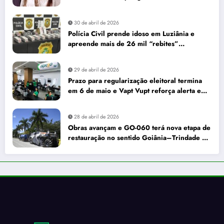
30 de abril de 2026
Polícia Civil prende idoso em Luziânia e
apreende mais de 26 mil “rebites”
destinados a caminhoneiros
29 de abril de 2026
Prazo para regularização eleitoral termina
em 6 de maio e Vapt Vupt reforça alerta em
Goiás
28 de abril de 2026
Obras avançam e GO-060 terá nova etapa de
restauração no sentido Goiânia–Trindade a
partir de maio