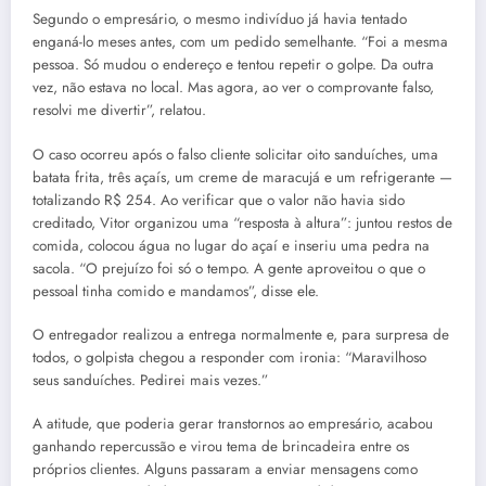
Segundo o empresário, o mesmo indivíduo já havia tentado
enganá-lo meses antes, com um pedido semelhante. “Foi a mesma
pessoa. Só mudou o endereço e tentou repetir o golpe. Da outra
vez, não estava no local. Mas agora, ao ver o comprovante falso,
resolvi me divertir”, relatou.
O caso ocorreu após o falso cliente solicitar oito sanduíches, uma
batata frita, três açaís, um creme de maracujá e um refrigerante —
totalizando R$ 254. Ao verificar que o valor não havia sido
creditado, Vitor organizou uma “resposta à altura”: juntou restos de
comida, colocou água no lugar do açaí e inseriu uma pedra na
sacola. “O prejuízo foi só o tempo. A gente aproveitou o que o
pessoal tinha comido e mandamos”, disse ele.
O entregador realizou a entrega normalmente e, para surpresa de
todos, o golpista chegou a responder com ironia: “Maravilhoso
seus sanduíches. Pedirei mais vezes.”
A atitude, que poderia gerar transtornos ao empresário, acabou
ganhando repercussão e virou tema de brincadeira entre os
próprios clientes. Alguns passaram a enviar mensagens como