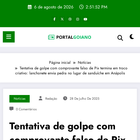
Pular
6 de agosto de 2026
2:51:53 PM
para
o
conteúdo
Página inicial
Notícias
Tentativa de golpe com comprovante falso de Pix termina em troco
criativo: lanchonete envia pedra no lugar de sanduíche em Anápolis
Notícias
Redação
28 De Julho De 2025
0 Comentários
Tentativa de golpe com
comprovante falso de Pix