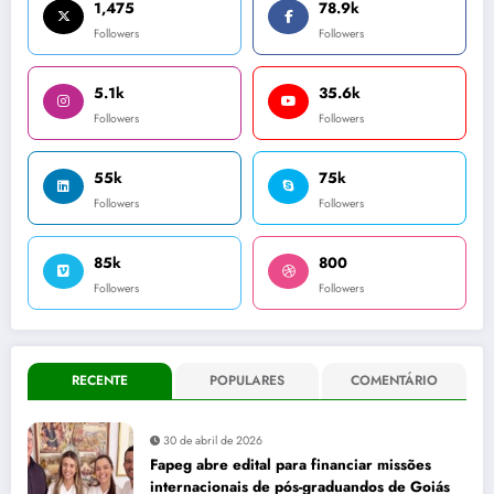
1,475
78.9k
Followers
Followers
5.1k
35.6k
Followers
Followers
55k
75k
Followers
Followers
85k
800
Followers
Followers
RECENTE
POPULARES
COMENTÁRIO
30 de abril de 2026
Fapeg abre edital para financiar missões
internacionais de pós-graduandos de Goiás